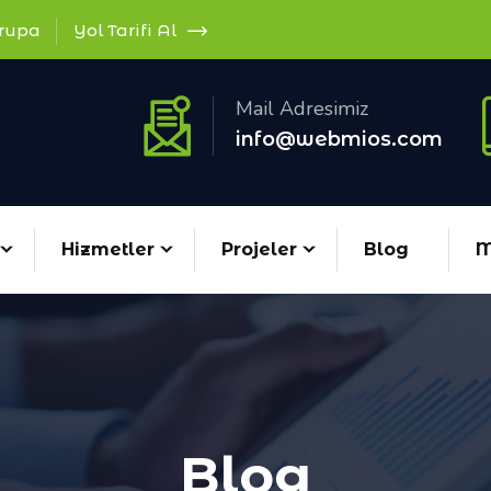
vrupa
Yol Tarifi Al
Mail Adresimiz
info@webmios.com
Hizmetler
Projeler
Blog
M
Blog